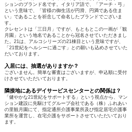
ションのブランド名です。イタリア語で、「アーチ・弓」
という意味で、「皆様の御生活が円滑、円満である住ま
い」であることを祈念して命名したブランドでございま
す。
クレセントは「三日月」ですが、もともとこの一画が「観
月園」という地名であることから冠名させていただきまし
た。21は、アルコシリーズの21棟目という意味ですが、
「21世紀をヘルシーに過ごす」との願いも込めさせていた
だいております。
入居には、抽選がありますか？
ございません。簡単な審査はございますが、申込順に受付
けさせていただいております。
隣接地にあるデイサービスセンターとの関係は？
「健やかな21世紀をサポートする」という視点から、マン
ション建設に先駆けてグループ会社である（株）ふれあい
の里観月園にて、指定通所介護事業所及び指定居宅介護事
業所を運営し、在宅介護をサポートさせていただいており
ます。